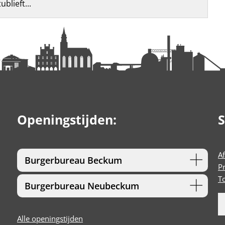
blieft...
Openingstijden:
S
A
Burgerbureau Beckum
P
T
Burgerbureau Neubeckum
Alle openingstijden