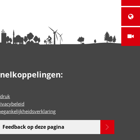
nelkoppelingen:
fdruk
rivacybeleid
oegankelijkheidsverklaring
Feedback op deze pagina