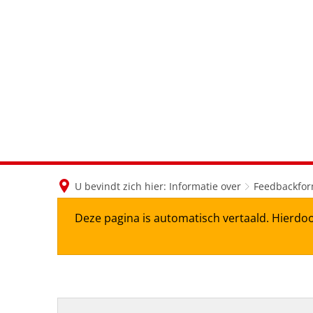
U bevindt zich hier:
Informatie over
Feedbackfor
Deze pagina is automatisch vertaald. Hierdoo