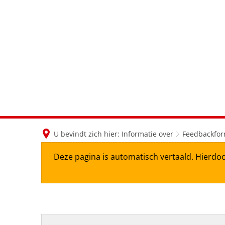
U bevindt zich hier:
Informatie over
Feedbackfor
Deze pagina is automatisch vertaald. Hierdoo