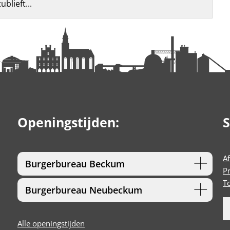
blieft...
Openingstijden:
S
A
Burgerbureau Beckum
P
T
Burgerbureau Neubeckum
Alle openingstijden