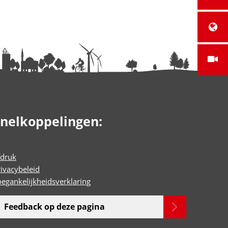
nelkoppelingen:
fdruk
rivacybeleid
oegankelijkheidsverklaring
Feedback op deze pagina