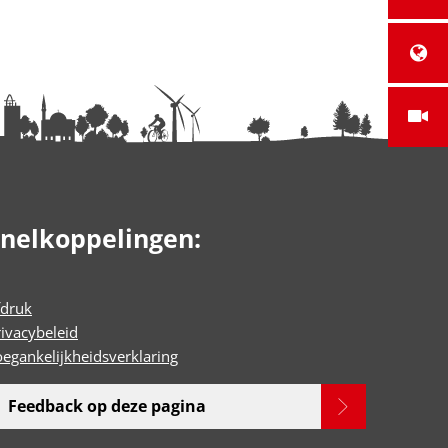
nelkoppelingen:
fdruk
rivacybeleid
oegankelijkheidsverklaring
Feedback op deze pagina