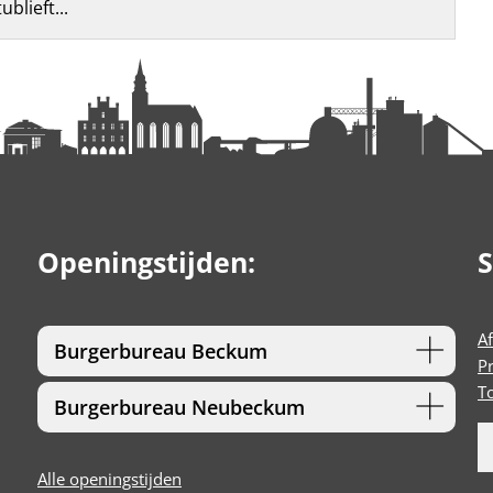
blieft...
Openingstijden:
S
A
Burgerbureau Beckum
P
T
Burgerbureau Neubeckum
Alle openingstijden