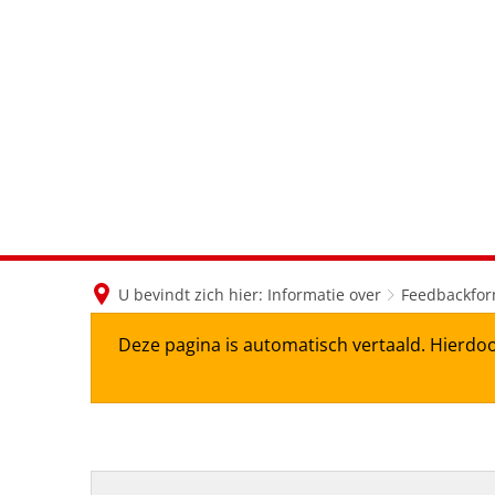
U bevindt zich hier:
Informatie over
Feedbackfor
Deze pagina is automatisch vertaald. Hierdoo