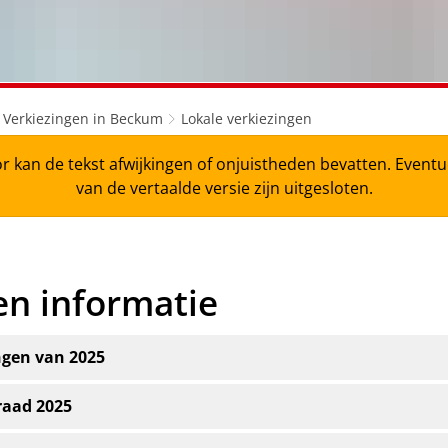
Verkiezingen in Beckum
Lokale verkiezingen
r kan de tekst afwijkingen of onjuistheden bevatten. Even
van de vertaalde versie zijn uitgesloten.
en informatie
ngen van 2025
raad 2025