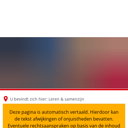
en
nl
de
U bevindt zich hier:
Leren & samenzijn
Deze pagina is automatisch vertaald. Hierdoor kan
de tekst afwijkingen of onjuistheden bevatten.
Eventuele rechtsaanspraken op basis van de inhoud