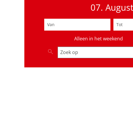
07. Augus
Van
(startdatum invoeren)
Tot
(ein
Alleen in het weekend
Evenementen zoeken