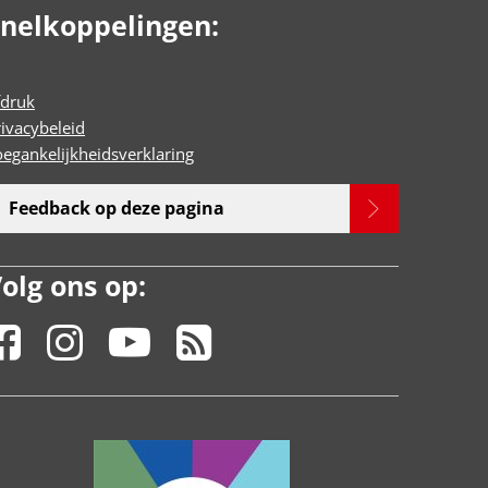
nelkoppelingen:
fdruk
rivacybeleid
oegankelijkheidsverklaring
Feedback op deze pagina
olg ons op: