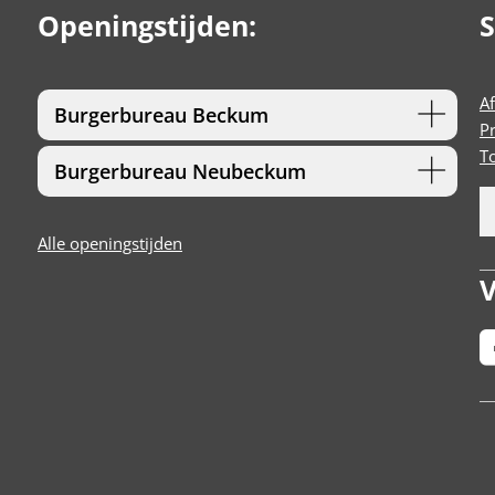
Openingstijden:
S
A
Burgerbureau Beckum
P
T
Burgerbureau Neubeckum
Alle openingstijden
V