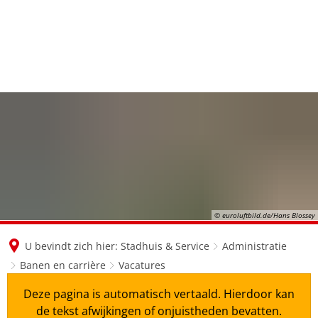
en
nl
de
© euroluftbild.de/Hans Blossey
U bevindt zich hier:
Stadhuis & Service
Administratie
Banen en carrière
Vacatures
Deze pagina is automatisch vertaald. Hierdoor kan
de tekst afwijkingen of onjuistheden bevatten.