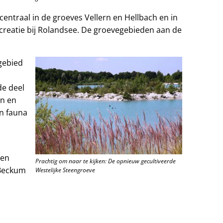
entraal in de groeves Vellern en Hellbach en in
ecreatie bij Rolandsee. De groevegebieden aan de
gebied
de deel
en en
en fauna
 en
Prachtig om naar te kijken: De opnieuw gecultiveerde
 Beckum
Westelijke Steengroeve