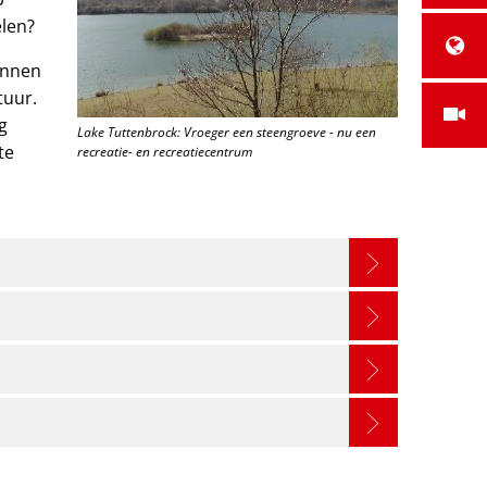
len?
unnen
tuur.
g
Lake Tuttenbrock: Vroeger een steengroeve - nu een
te
recreatie- en recreatiecentrum