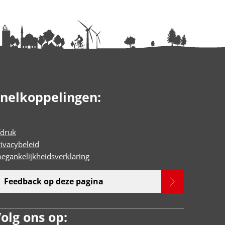
nelkoppelingen:
fdruk
rivacybeleid
oegankelijkheidsverklaring
Feedback op deze pagina
olg ons op: