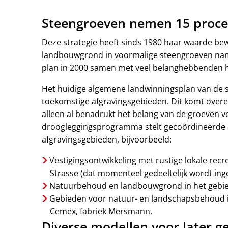
Steengroeven nemen 15 procen
Deze strategie heeft sinds 1980 haar waarde b
landbouwgrond in voormalige steengroeven nam b
plan in 2000 samen met veel belanghebbenden h
Het huidige algemene landwinningsplan van de s
toekomstige afgravingsgebieden. Dit komt overee
alleen al benadrukt het belang van de groeven v
droogleggingsprogramma stelt gecoördineerde d
afgravingsgebieden, bijvoorbeeld:
Vestigingsontwikkeling met rustige lokale rec
Strasse (dat momenteel gedeeltelijk wordt ing
Natuurbehoud en landbouwgrond in het gebied
Gebieden voor natuur- en landschapsbehoud i
Cemex, fabriek Mersmann.
Diverse modellen voor later g