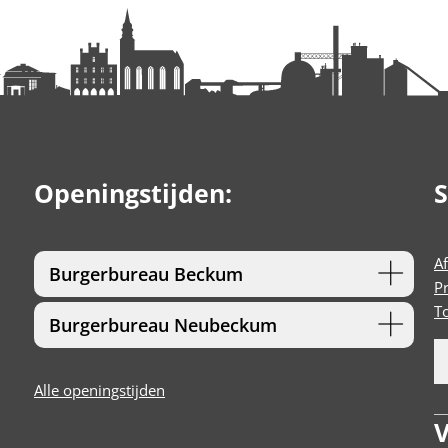
Openingstijden:
S
A
Burgerbureau Beckum
P
T
Burgerbureau Neubeckum
Alle openingstijden
V