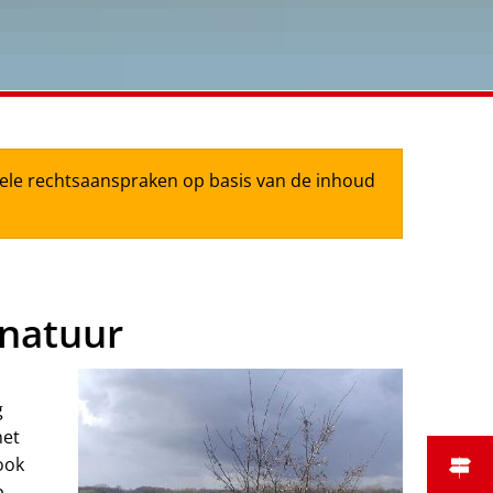
tuele rechtsaanspraken op basis van de inhoud
 natuur
g
het
ook
p