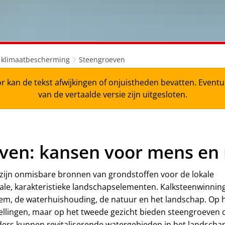
n klimaatbescherming
Steengroeven
r kan de tekst afwijkingen of onjuistheden bevatten. Even
van de vertaalde versie zijn uitgesloten.
ven: kansen voor mens en
zijn onmisbare bronnen van grondstoffen voor de lokale
onale, karakteristieke landschapselementen. Kalksteenwinnin
em, de waterhuishouding, de natuur en het landschap. Op 
stellingen, maar op het tweede gezicht bieden steengroeven 
ers kunnen revitaliserende watergebieden in het landscha