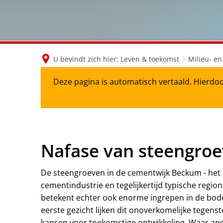
U bevindt zich hier:
Leven & toekomst
Milieu- e
Deze pagina is automatisch vertaald. Hierdoo
Nafase van steengroe
De steengroeven in de cementwijk Beckum - het 
cementindustrie en tegelijkertijd typische regi
betekent echter ook enorme ingrepen in de bod
eerste gezicht lijken dit onoverkomelijke tegen
kansen voor toekomstige ontwikkeling. Waar and