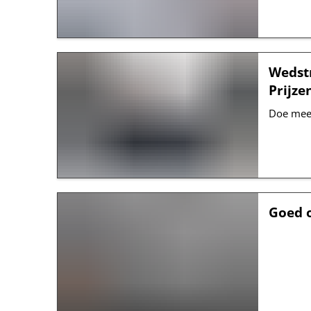
Wedstr
Prijze
Doe mee
Goed 