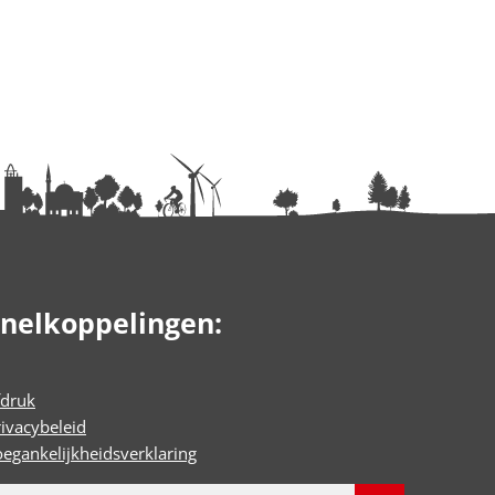
nelkoppelingen:
fdruk
rivacybeleid
oegankelijkheidsverklaring