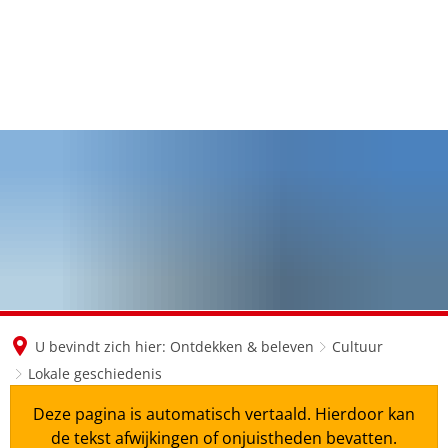
en
nl
de
U bevindt zich hier:
Ontdekken & beleven
Cultuur
Lokale geschiedenis
Deze pagina is automatisch vertaald. Hierdoor kan
de tekst afwijkingen of onjuistheden bevatten.