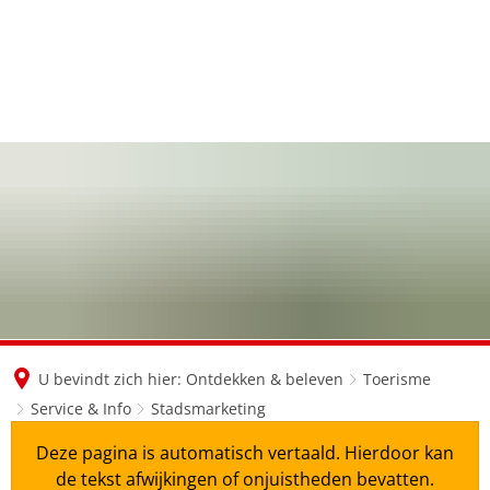
en
nl
de
U bevindt zich hier:
Ontdekken & beleven
Toerisme
Service & Info
Stadsmarketing
Deze pagina is automatisch vertaald. Hierdoor kan
de tekst afwijkingen of onjuistheden bevatten.