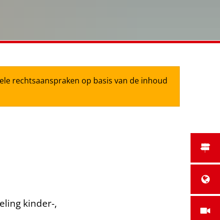
tuele rechtsaanspraken op basis van de inhoud
ling kinder-,
.