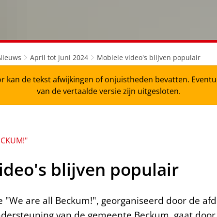
Nieuws
April tot juni 2024
Mobiele video's blijven populair
r kan de tekst afwijkingen of onjuistheden bevatten. Even
van de vertaalde versie zijn uitgesloten.
ECKUM!"
ideo's blijven populair
"We are all Beckum!", georganiseerd door de afde
ndersteuning van de gemeente Beckum, gaat door