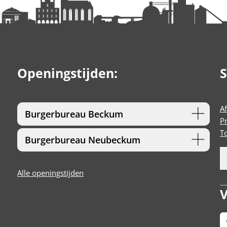
Openingstijden:
S
A
Burgerbureau Beckum
P
T
Burgerbureau Neubeckum
Alle openingstijden
V