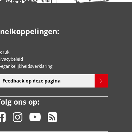
nelkoppelingen:
fdruk
rivacybeleid
oegankelijkheidsverklaring
Feedback op deze pagina
olg ons op: