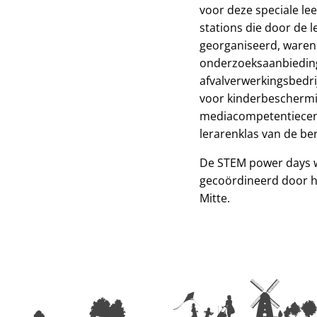
voor deze speciale le
stations die door de 
georganiseerd, waren
onderzoeksaanbiedin
afvalverwerkingsbedri
voor kinderbeschermin
mediacompetentiecent
lerarenklas van de b
De STEM power days wo
gecoördineerd door he
Mitte.