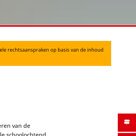
tuele rechtsaanspraken op basis van de inhoud
eren van de
ele schoolochtend