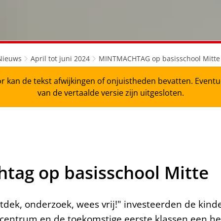
Nieuws
April tot juni 2024
MINTMACHTAG op basisschool Mitte
r kan de tekst afwijkingen of onjuistheden bevatten. Even
van de vertaalde versie zijn uitgesloten.
ag op basisschool Mitte
tdek, onderzoek, wees vrij!" investeerden de kind
t centrum en de toekomstige eerste klassen een h