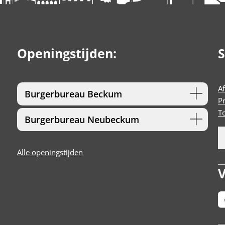
Openingstijden:
S
A
Burgerbureau Beckum
P
T
Burgerbureau Neubeckum
Alle openingstijden
V