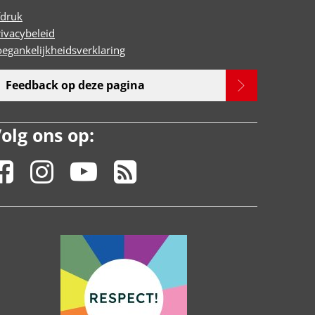
fdruk
rivacybeleid
oegankelijkheidsverklaring
Feedback op deze pagina
olg ons op: