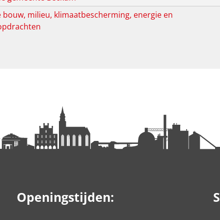
bouw, milieu, klimaatbescherming, energie en
opdrachten
Openingstijden:
S