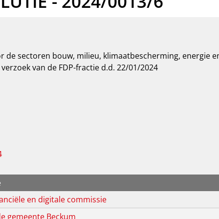
UTIE - 2024/0013/6
 de sectoren bouw, milieu, klimaatbescherming, energie en
 verzoek van de FDP-fractie d.d. 22/01/2024
4
e
nanciële en digitale commissie
de gemeente Beckum