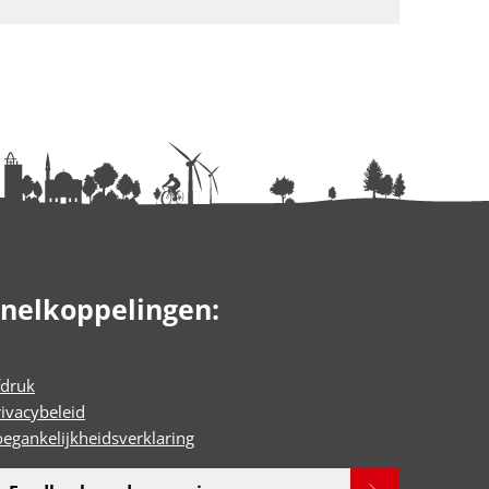
nelkoppelingen:
fdruk
rivacybeleid
oegankelijkheidsverklaring