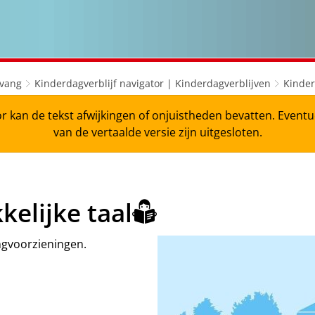
vang
Kinderdagverblijf navigator | Kinderdagverblijven
Kinder
r kan de tekst afwijkingen of onjuistheden bevatten. Even
van de vertaalde versie zijn uitgesloten.
elijke taal
ngvoorzieningen.