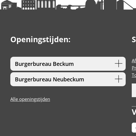
Openingstijden:
S
A
Burgerbureau Beckum
P
T
Burgerbureau Neubeckum
Alle openingstijden
V