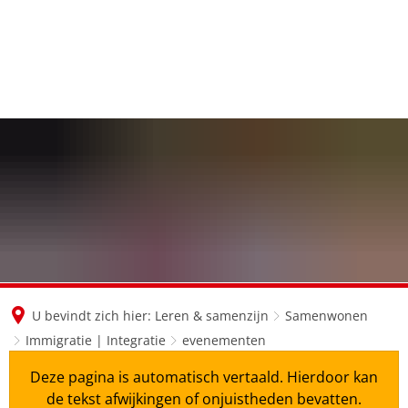
en
nl
de
U bevindt zich hier:
Leren & samenzijn
Samenwonen
Immigratie | Integratie
evenementen
Deze pagina is automatisch vertaald. Hierdoor kan
de tekst afwijkingen of onjuistheden bevatten.