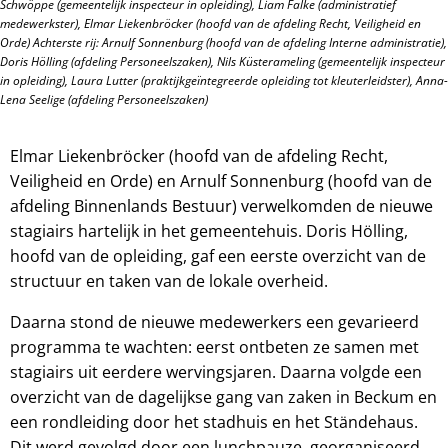
Schwöppe (gemeentelijk inspecteur in opleiding), Liam Falke (administratief
medewerkster), Elmar Liekenbröcker (hoofd van de afdeling Recht, Veiligheid en
Orde) Achterste rij: Arnulf Sonnenburg (hoofd van de afdeling Interne administratie),
Doris Hölling (afdeling Personeelszaken), Nils Küsterameling (gemeentelijk inspecteur
in opleiding), Laura Lutter (praktijkgeïntegreerde opleiding tot kleuterleidster), Anna-
Lena Seelige (afdeling Personeelszaken)
Elmar Liekenbröcker (hoofd van de afdeling Recht,
Veiligheid en Orde) en Arnulf Sonnenburg (hoofd van de
afdeling Binnenlands Bestuur) verwelkomden de nieuwe
stagiairs hartelijk in het gemeentehuis. Doris Hölling,
hoofd van de opleiding, gaf een eerste overzicht van de
structuur en taken van de lokale overheid.
Daarna stond de nieuwe medewerkers een gevarieerd
programma te wachten: eerst ontbeten ze samen met
stagiairs uit eerdere wervingsjaren. Daarna volgde een
overzicht van de dagelijkse gang van zaken in Beckum en
een rondleiding door het stadhuis en het Ständehaus.
Dit werd gevolgd door een lunchpauze, georganiseerd