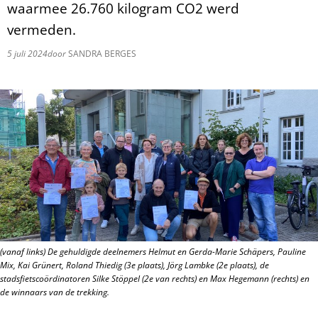
waarmee 26.760 kilogram CO2 werd
vermeden.
5 juli 2024
door
SANDRA BERGES
(vanaf links) De gehuldigde deelnemers Helmut en Gerda-Marie Schäpers, Pauline
Mix, Kai Grünert, Roland Thiedig (3e plaats), Jörg Lambke (2e plaats), de
stadsfietscoördinatoren Silke Stöppel (2e van rechts) en Max Hegemann (rechts) en
de winnaars van de trekking.