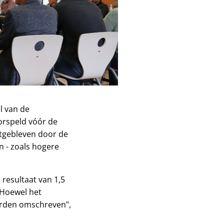
l van de
orspeld vóór de
itgebleven door de
 - zoals hogere
resultaat van 1,5
"Hoewel het
worden omschreven",