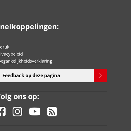
nelkoppelingen:
fdruk
rivacybeleid
oegankelijkheidsverklaring
Feedback op deze pagina
olg ons op: