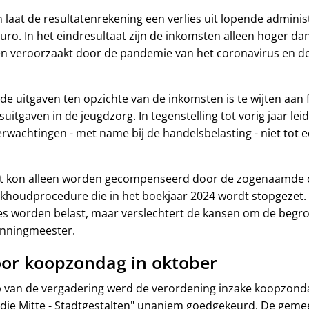
n laat de resultatenrekening een verlies uit lopende administ
euro. In het eindresultaat zijn de inkomsten alleen hoger d
zen veroorzaakt door de pandemie van het coronavirus en d
de uitgaven ten opzichte van de inkomsten is te wijten aan f
itgaven in de jeugdzorg. In tegenstelling tot vorig jaar le
rwachtingen - met name bij de handelsbelasting - niet tot ee
aat kon alleen worden gecompenseerd door de zogenaamde
ekhoudprocedure die in het boekjaar 2024 wordt stopgezet.
s worden belast, maar verslechtert de kansen om de begrot
enningmeester.
oor koopzondag in oktober
p van de vergadering werd de verordening inzake koopzond
 die Mitte - Stadtgestalten" unaniem goedgekeurd. De geme