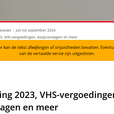
Nieuws
Juli tot september 2024
23, VHS-vergoedingen, koopzondagen en meer
r kan de tekst afwijkingen of onjuistheden bevatten. Even
van de vertaalde versie zijn uitgesloten.
ing 2023, VHS-vergoedinge
agen en meer