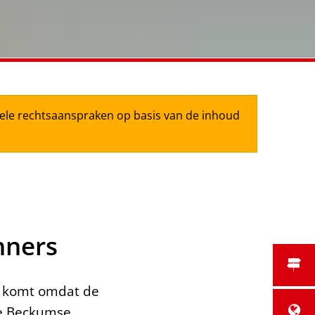
tuele rechtsaanspraken op basis van de inhoud
nners
t komt omdat de
de Beckumse