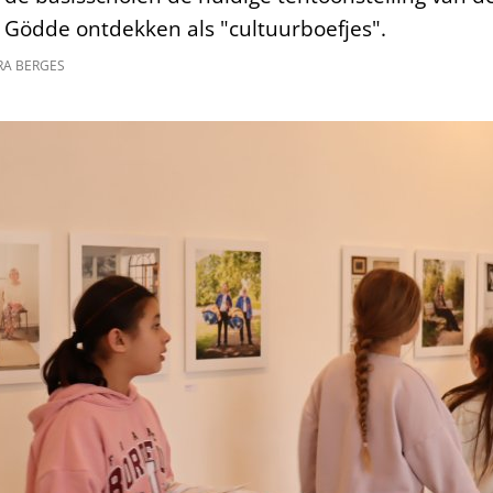
s Gödde ontdekken als "cultuurboefjes".
A BERGES