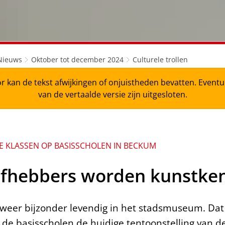
Nieuws
Oktober tot december 2024
Culturele trollen
r kan de tekst afwijkingen of onjuistheden bevatten. Even
van de vertaalde versie zijn uitgesloten.
4E KLASSEN OP BASISSCHOLEN IN BECKUM
efhebbers worden kunstke
 weer bijzonder levendig in het stadsmuseum. Da
n de basisscholen de huidige tentoonstelling van 