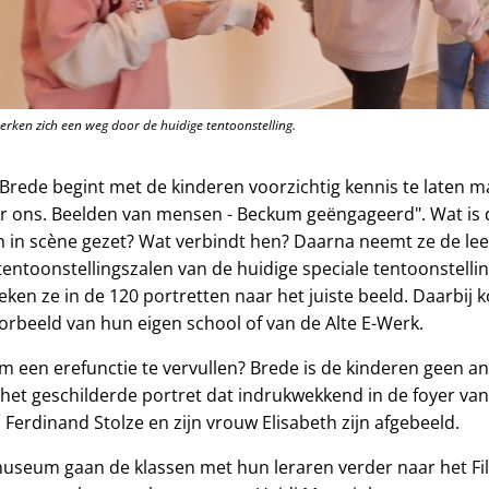
rken zich een weg door de huidige tentoonstelling.
rede begint met de kinderen voorzichtig kennis te laten m
r ons. Beelden van mensen - Beckum geëngageerd". Wat is d
 in scène gezet? Wat verbindt hen? Daarna neemt ze de le
tentoonstellingszalen van de huidige speciale tentoonstelli
eken ze in de 120 portretten naar het juiste beeld. Daarbij
oorbeeld van hun eigen school of van de Alte E-Werk.
m een erefunctie te vervullen? Brede is de kinderen geen a
t het geschilderde portret dat indrukwekkend in de foyer v
erdinand Stolze en zijn vrouw Elisabeth zijn afgebeeld.
museum gaan de klassen met hun leraren verder naar het Fi