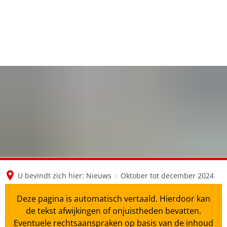
en
nl
de
U bevindt zich hier:
Nieuws
Oktober tot december 2024
Deze pagina is automatisch vertaald. Hierdoor kan
de tekst afwijkingen of onjuistheden bevatten.
Eventuele rechtsaanspraken op basis van de inhoud