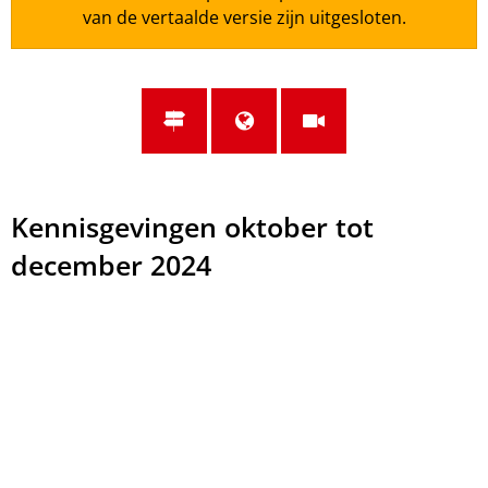
van de vertaalde versie zijn uitgesloten.
Oktober
Kennisgevingen oktober tot
tot
december 2024
december
2024