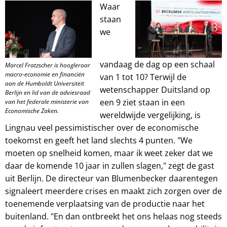
Waar
staan
we
vandaag de dag op een schaal
Marcel Fratzscher is hoogleraar
macro-economie en financiën
van 1 tot 10? Terwijl de
aan de Humboldt Universiteit
wetenschapper Duitsland op
Berlijn en lid van de adviesraad
een 9 ziet staan in een
van het federale ministerie van
Economische Zaken.
wereldwijde vergelijking, is
Lingnau veel pessimistischer over de economische
toekomst en geeft het land slechts 4 punten. "We
moeten op snelheid komen, maar ik weet zeker dat we
daar de komende 10 jaar in zullen slagen," zegt de gast
uit Berlijn. De directeur van Blumenbecker daarentegen
signaleert meerdere crises en maakt zich zorgen over de
toenemende verplaatsing van de productie naar het
buitenland. "En dan ontbreekt het ons helaas nog steeds