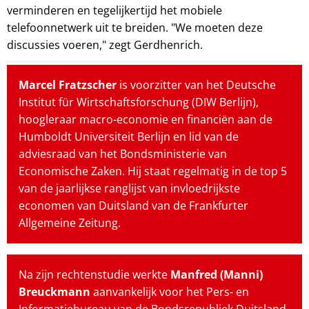
verminderen en tegelijkertijd het mobiele
telefoonnetwerk uit te breiden. "We moeten deze
discussies voeren," zegt Gerdhenrich.
Marcel Fratzscher
is voorzitter van het Deutsche
Institut für Wirtschaftsforschung (DIW Berlijn),
hoogleraar macro-economie en financiën aan de
Humboldt Universiteit Berlijn en lid van de
adviesraad van het Bondsministerie van
Economische Zaken. Hij staat regelmatig in de top 5
van de jaarlijkse ranglijst van invloedrijkste
economen van Duitsland van de Frankfurter
Allgemeine Zeitung.
Na zijn rechtenstudie werkte
Manfred (Manni)
Breuckmann
aanvankelijk voor het Pers- en
Informatiebureau van de Bondsrepubliek Duitsland.