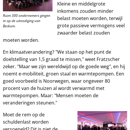
Kleine en middelgrote
inkomens zouden minder
Ruim 300 ondernemers gingen
belast moeten worden, terwijl
in op de uitnodiging van
grote passieve vermogens veel
Beckum.
zwaarder belast zouden
moeten worden.
En klimaatverandering? "We staan op het punt de
doelstelling van 1,5 graad te missen," weet Fratzscher
zeker. "Maar we zijn wereldwijd op de goede weg", en hij
noemt e-mobiliteit, groen staal en warmtepompen. Een
goed voorbeeld is Noorwegen, waar ongeveer 80
procent van de huizen al wordt verwarmd met
warmtepompen. Maar: "Mensen moeten de
veranderingen steunen."
Moet de rem op de
schuldenlast worden
versoepeld? Dit is niet de