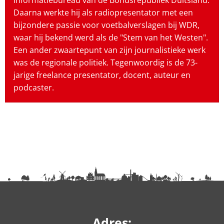
Daarna werkte hij als radiopresentator met een
bijzondere passie voor voetbalverslagen bij WDR,
waar hij bekend werd als de "Stem van het Westen".
Een ander zwaartepunt van zijn journalistieke werk
was de regionale politiek. Tegenwoordig is de 73-
jarige freelance presentator, docent, auteur en
podcaster.
Adres: