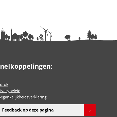
nelkoppelingen:
fdruk
rivacybeleid
oegankelijkheidsverklaring
Feedback op deze pagina