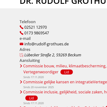
DR. RUDOLF GROTHU
Telefoon
02521 12970
0173 9869547
e-mail
info@rudolf-grothues.de
Adres
Lübecker Straße 2, 59269 Beckum
Aansluiting
Commissie bouw, milieu, klimaatbescherming,
Vertegenwoordiger
Lid
Sinds 17.11.2020
Commissie gelijke kansen en integratieVerte
Sinds 20 november 2025
Commissie inclusie, gelijkheid, sociale zaken, 
Lid
Sinds 17.11.2020