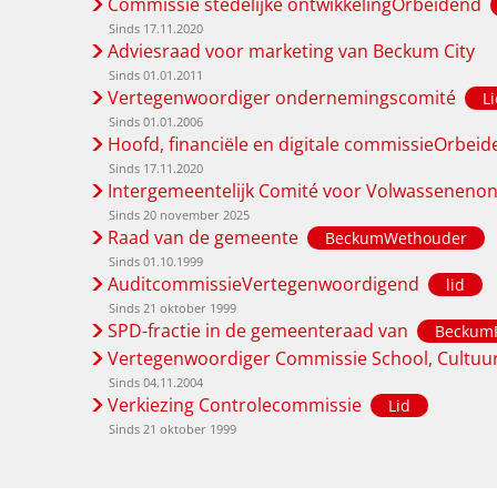
Commissie stedelijke ontwikkelingOrbeidend
Sinds 17.11.2020
Adviesraad voor marketing van Beckum City
Sinds 01.01.2011
Vertegenwoordiger ondernemingscomité
L
Sinds 01.01.2006
Hoofd, financiële en digitale commissieOrbei
Sinds 17.11.2020
Intergemeentelijk Comité voor Volwasseneno
Sinds 20 november 2025
Raad van de gemeente
BeckumWethouder
Sinds 01.10.1999
AuditcommissieVertegenwoordigend
lid
Sinds 21 oktober 1999
SPD-fractie in de gemeenteraad van
BeckumF
Vertegenwoordiger Commissie School, Cultuur
Sinds 04.11.2004
Verkiezing Controlecommissie
Lid
Sinds 21 oktober 1999