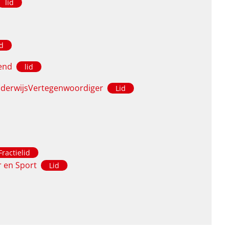
lid
id
dend
lid
nderwijsVertegenwoordiger
Lid
ractielid
 en Sport
Lid