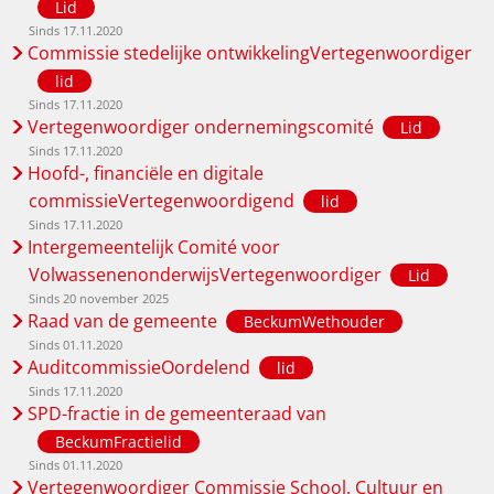
Lid
Sinds 17.11.2020
Commissie stedelijke ontwikkelingVertegenwoordiger
lid
Sinds 17.11.2020
Vertegenwoordiger ondernemingscomité
Lid
Sinds 17.11.2020
Hoofd-, financiële en digitale
commissieVertegenwoordigend
lid
Sinds 17.11.2020
Intergemeentelijk Comité voor
VolwassenenonderwijsVertegenwoordiger
Lid
Sinds 20 november 2025
Raad van de gemeente
BeckumWethouder
Sinds 01.11.2020
AuditcommissieOordelend
lid
Sinds 17.11.2020
SPD-fractie in de gemeenteraad van
BeckumFractielid
Sinds 01.11.2020
Vertegenwoordiger Commissie School, Cultuur en