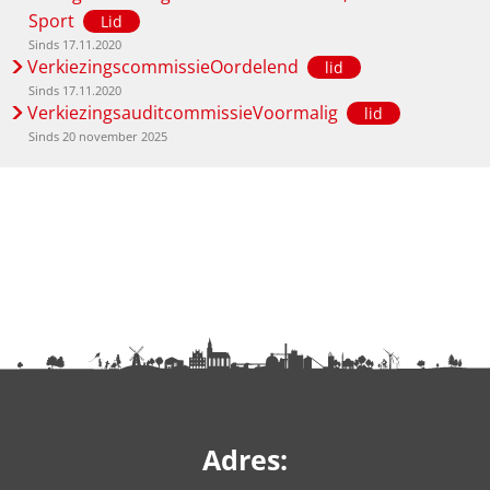
Sport
Lid
Sinds 17.11.2020
VerkiezingscommissieOordelend
lid
Sinds 17.11.2020
VerkiezingsauditcommissieVoormalig
lid
Sinds 20 november 2025
Adres: