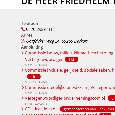
DE HEER FRIEDHELM 
Telefoon
0170 2959111
Adres
Göttfricker Weg 24, 59269 Beckum
Aansluiting
Commissie bouw, milieu, klimaatbescherming,
Vertegenwoordiger
Lid
Sinds 17.11.2020
Commissie inclusie, gelijkheid, sociale zaken, 
Lid
Sinds 17.11.2020
Commissie stedelijke ontwikkelingVertegenwo
Sinds 17.11.2020
Vertegenwoordiger ondernemingscomité
L
Sinds 12.07.2018
CDU-fractie in de
gemeenteraad van BeckumBu