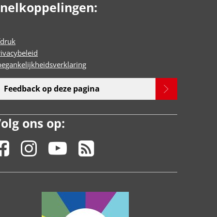
nelkoppelingen:
fdruk
rivacybeleid
oegankelijkheidsverklaring
Feedback op deze pagina
olg ons op: