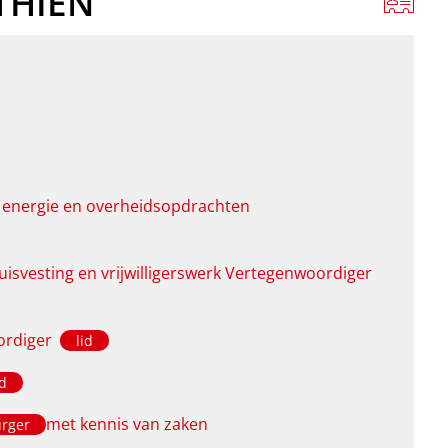
THIEN
 energie en overheidsopdrachten
huisvesting en vrijwilligerswerk Vertegenwoordiger
ordiger
lid
id
met kennis van zaken
rger