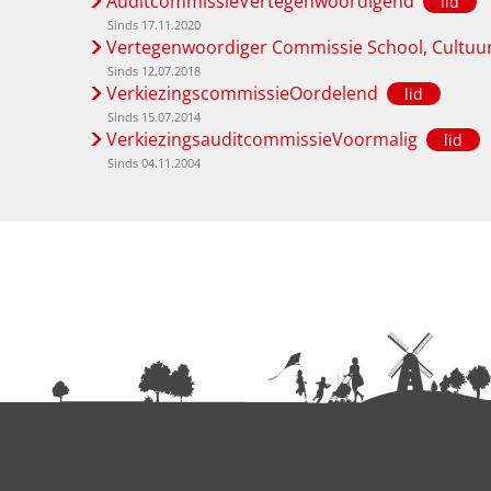
AuditcommissieVertegenwoordigend
lid
Sinds 17.11.2020
Vertegenwoordiger Commissie School, Cultuur
Sinds 12.07.2018
VerkiezingscommissieOordelend
lid
Sinds 15.07.2014
VerkiezingsauditcommissieVoormalig
lid
Sinds 04.11.2004