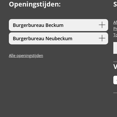
Openingstijden:
S
A
Burgerbureau Beckum
P
T
Burgerbureau Neubeckum
Alle openingstijden
V