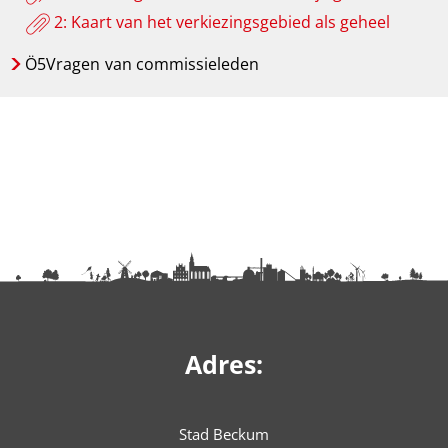
2: Kaart van het verkiezingsgebied als geheel
Ö5Vragen
van commissieleden
Adres:
Stad Beckum