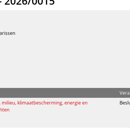
 2026/0015
arissen
Vera
milieu, klimaatbescherming, energie en
Besl
hten