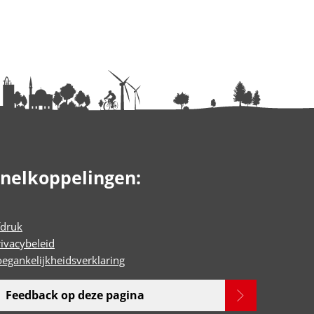
nelkoppelingen:
fdruk
rivacybeleid
oegankelijkheidsverklaring
Feedback op deze pagina