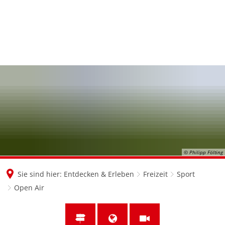
en
nl
de
© Philipp Fölting
Sie sind hier:
Entdecken & Erleben
Freizeit
Sport
Open Air