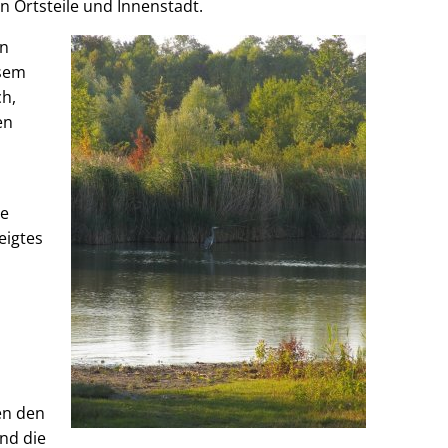
n Ortsteile und Innenstadt.
en
esem
h,
en
ie
eigtes
en den
nd die