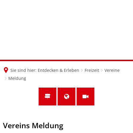
en
nl
de
Sie sind hier:
Entdecken & Erleben
Freizeit
Vereine
Meldung
Meldung
Vereins Meldung