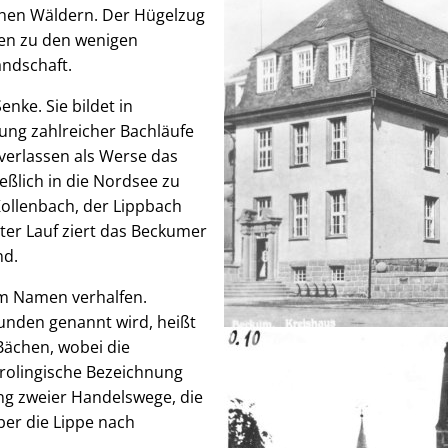
ichen Wäldern. Der Hügelzug
en zu den wenigen
andschaft.
nke. Sie bildet in
ung zahlreicher Bachläufe
verlassen als Werse das
eßlich in die Nordsee zu
Kollenbach, der Lippbach
ter Lauf ziert das Beckumer
nd.
em Namen verhalfen.
unden genannt wird, heißt
Bächen, wobei die
rolingische Bezeichnung
ng zweier Handelswege, die
er die Lippe nach