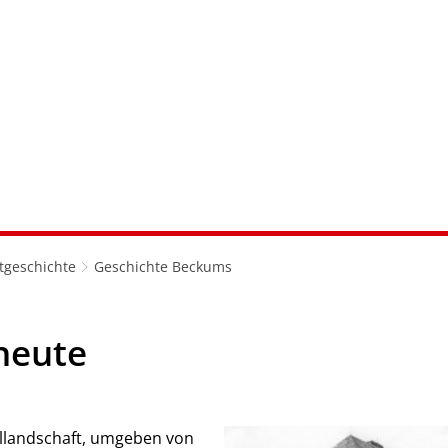
RATHAUS & SERVICE
LERNEN & MITEINANDER
WOHN
tgeschichte
Geschichte Beckums
heute
ellandschaft, umgeben von