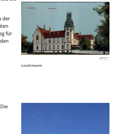
u der
iten
eg für
 den
Landratsamt
 Die