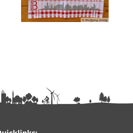
© Wolfgang Immig
uicklinks: