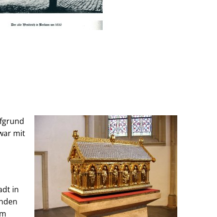
ufgrund
war mit
adt in
anden
im