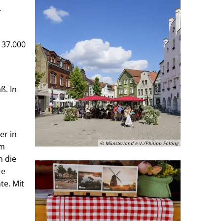
r
 37.000
ß. In
er in
© Münsterland e.V./Philipp Fölting
mm
n die
re
te. Mit