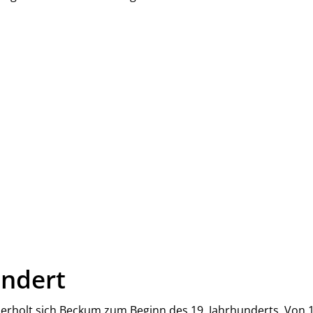
undert
n erholt sich Beckum zum Beginn des 19. Jahrhunderts. Von 