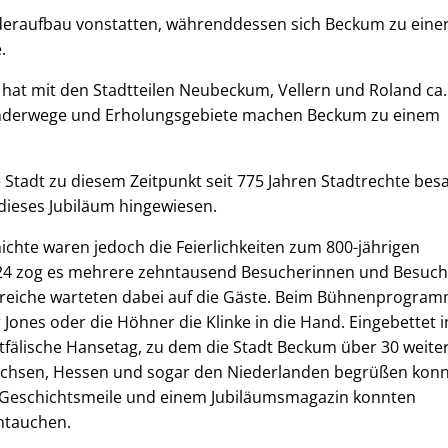
deraufbau vonstatten, währenddessen sich Beckum zu eine
e.
at mit den Stadtteilen Neubeckum, Vellern und Roland ca.
nderwege und Erholungsgebiete machen Beckum zu einem
 Stadt zu diesem Zeitpunkt seit 775 Jahren Stadtrechte besa
dieses Jubiläum hingewiesen.
ichte waren jedoch die Feierlichkeiten zum 800-jährigen
 2024 zog es mehrere zehntausend Besucherinnen und Besuch
bereiche warteten dabei auf die Gäste. Beim Bühnenprogra
 Jones oder die Höhner die Klinke in die Hand. Eingebettet i
fälische Hansetag, zu dem die Stadt Beckum über 30 weite
achsen, Hessen und sogar den Niederlanden begrüßen konn
 Geschichtsmeile und einem Jubiläumsmagazin konnten
intauchen.