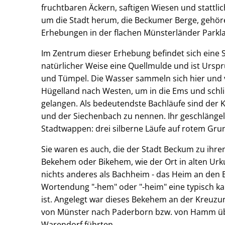
fruchtbaren Äckern, saftigen Wiesen und stattl
um die Stadt herum, die Beckumer Berge, gehör
Erhebungen in der flachen Münsterländer Parkl
Im Zentrum dieser Erhebung befindet sich eine Se
natürlicher Weise eine Quellmulde und ist Urspr
und Tümpel. Die Wasser sammeln sich hier und 
Hügelland nach Westen, um in die Ems und schli
gelangen. Als bedeutendste Bachläufe sind der 
und der Siechenbach zu nennen. Ihr geschlängel
Stadtwappen: drei silberne Läufe auf rotem Gru
Sie waren es auch, die der Stadt Beckum zu ihr
Bekehem oder Bikehem, wie der Ort in alten Urk
nichts anderes als Bachheim - das Heim an den 
Wortendung "-hem" oder "-heim" eine typisch ka
ist. Angelegt war dieses Bekehem an der Kreuzu
von Münster nach Paderborn bzw. von Hamm üb
Warendorf führten.