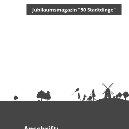
Jubiläumsmagazin "50 Stadtdinge"
Anschrift: