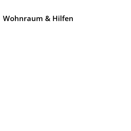
Wohnraum
Wohnraum & Hilfen
&
Hilfen