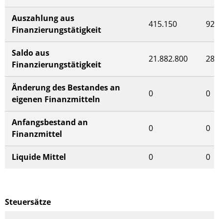
Auszahlung aus
415.150
922
Finanzierungstätigkeit
Saldo aus
21.882.800
28.
Finanzierungstätigkeit
Änderung des Bestandes an
0
0
eigenen Finanzmitteln
Anfangsbestand an
0
0
Finanzmittel
Liquide Mittel
0
0
Steuersätze