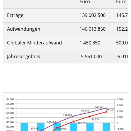
Euro
Euro
Erträge
139.002.500
145.75
Aufwendungen
146.013.850
152.26
Globaler Minderaufwand
1.450.350
500.00
Jahresergebnis
-5.561.000
-6.016