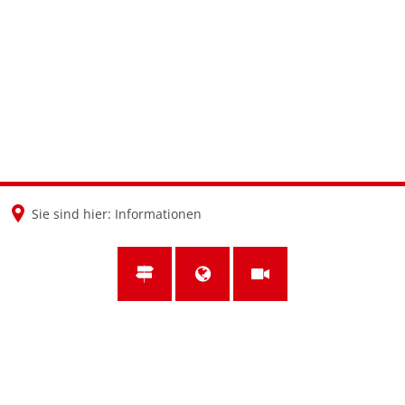
en
nl
de
Sie sind hier:
Informationen
Informationen