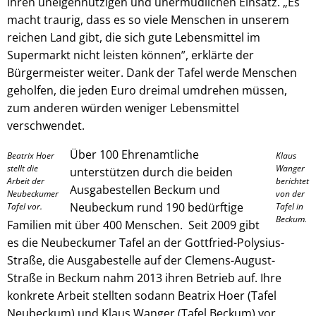
ihren uneigennützigen und unermüdlichen Einsatz. „Es
macht traurig, dass es so viele Menschen in unserem
reichen Land gibt, die sich gute Lebensmittel im
Supermarkt nicht leisten können”, erklärte der
Bürgermeister weiter. Dank der Tafel werde Menschen
geholfen, die jeden Euro dreimal umdrehen müssen,
zum anderen würden weniger Lebensmittel
verschwendet.
Über 100 Ehrenamtliche
Beatrix Hoer
Klaus
stellt die
Wanger
unterstützen durch die beiden
Arbeit der
berichtet
Ausgabestellen Beckum und
Neubeckumer
von der
Neubeckum rund 190 bedürftige
Tafel vor.
Tafel in
Beckum.
Familien mit über 400 Menschen. Seit 2009 gibt
es die Neubeckumer Tafel an der Gottfried-Polysius-
Straße, die Ausgabestelle auf der Clemens-August-
Straße in Beckum nahm 2013 ihren Betrieb auf. Ihre
konkrete Arbeit stellten sodann Beatrix Hoer (Tafel
Neubeckum) und Klaus Wanger (Tafel Beckum) vor.