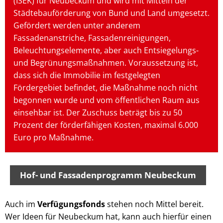
(ISEK) für Neubeckum und wird mit Mitteln der
Städtebauförderung von Bund und Land umgesetzt.
Gefördert werden unter anderem
Fassadenanstriche, Fassadenreinigungen,
Beleuchtungselemente, aber auch Entsiegelungs-
und Begrünungsmaßnahmen. Voraussetzung ist,
dass sich die Immobilie im festgelegten
Fördergebiet befindet, die Maßnahme noch nicht
begonnen wurde und vom öffentlichen Raum aus
einsehbar ist. Der Zuschuss beträgt bis zu 50
Prozent der förderfähigen Kosten, maximal 6.000
Euro pro Maßnahme.
Hof- und Fassadenprogramm Neubeckum
Auch im
Verfügungsfonds
stehen noch Mittel bereit.
Wer Ideen für Neubeckum hat, kann auch hierfür einen