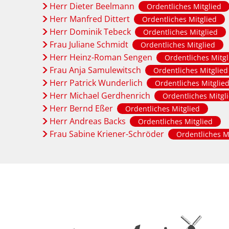
Herr Dieter Beelmann
Ordentliches Mitglied
Herr Manfred Dittert
Ordentliches Mitglied
Herr Dominik Tebeck
Ordentliches Mitglied
Frau Juliane Schmidt
Ordentliches Mitglied
Herr Heinz-Roman Sengen
Ordentliches Mitgl
Frau Anja Samulewitsch
Ordentliches Mitglied
Herr Patrick Wunderlich
Ordentliches Mitglie
Herr Michael Gerdhenrich
Ordentliches Mitgl
Herr Bernd Eßer
Ordentliches Mitglied
Herr Andreas Backs
Ordentliches Mitglied
Frau Sabine Kriener-Schröder
Ordentliches M