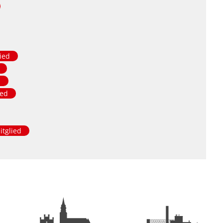
ied
d
ied
itglied