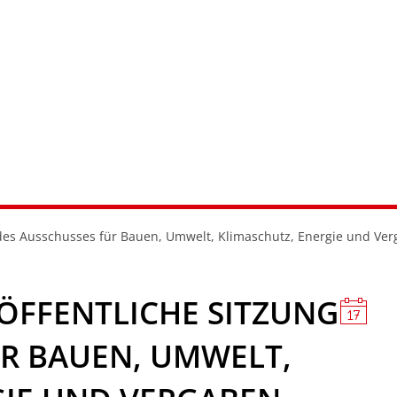
RATHAUS & SERVICE
LERNEN & MITEINANDER
WOHN
ng des Ausschusses für Bauen, Umwelt, Klimaschutz, Energie und Ve
ÖFFENTLICHE SITZUNG
ÜR BAUEN, UMWELT,