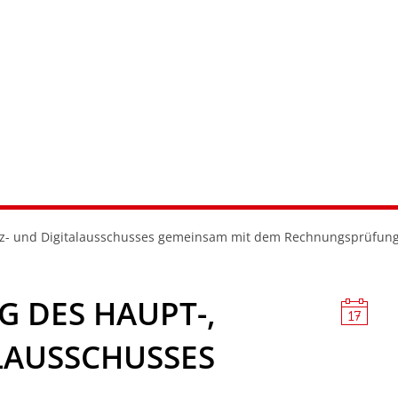
RATHAUS & SERVICE
LERNEN & MITEINANDER
WOHN
nanz- und Digitalausschusses gemeinsam mit dem Rechnungsprüfun
G DES HAUPT-,
LAUSSCHUSSES