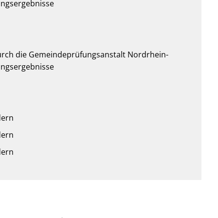
fungsergebnisse
urch die Gemeindeprüfungsanstalt Nordrhein-
fungsergebnisse
dern
dern
dern