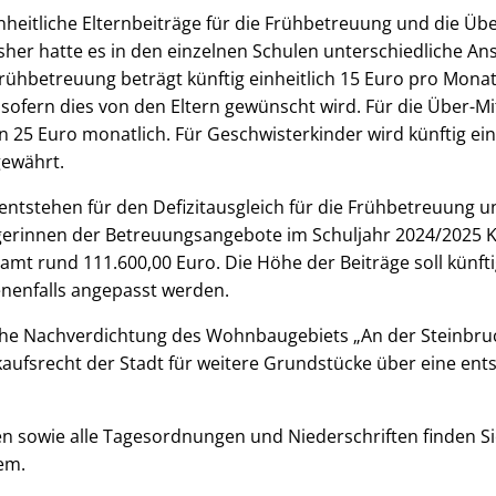
inheitliche Elternbeiträge für die Frühbetreuung und die Üb
her hatte es in den einzelnen Schulen unterschiedliche An
 Frühbetreuung beträgt künftig einheitlich 15 Euro pro Mona
, sofern dies von den Eltern gewünscht wird. Für die Über-M
in 25 Euro monatlich. Für Geschwisterkinder wird künftig ei
ewährt.
entstehen für den Defizitausgleich für die Frühbetreuung u
gerinnen der Betreuungsangebote im Schuljahr 2024/2025 
amt rund 111.600,00 Euro. Die Höhe der Beiträge soll künftig
nenfalls angepasst werden.
sche Nachverdichtung des Wohnbaugebiets „An der Steinbru
kaufsrecht der Stadt für weitere Grundstücke über eine en
en sowie alle Tagesordnungen und Niederschriften finden Si
em.