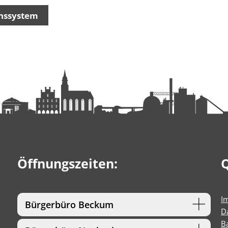
nssystem
Öffnungszeiten:
Q
I
Bürgerbüro Beckum
D
Ba