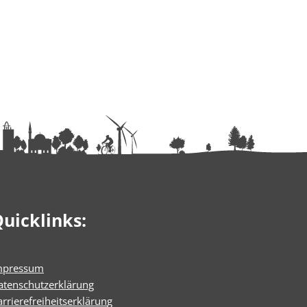
uicklinks:
mpressum
atenschutzerklärung
rrierefreiheitserklärun
g