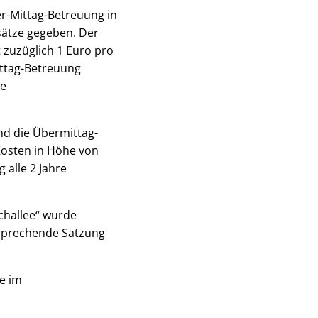
er-Mittag-Betreuung in
sätze gegeben. Der
t zuzüglich 1 Euro pro
ittag-Betreuung
ne
nd die Übermittag-
Kosten in Höhe von
 alle 2 Jahre
challee“ wurde
tsprechende Satzung
e im