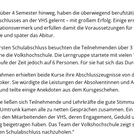
über 4 Semester hinweg, haben die überwiegend berufstä
schlusses an der VHS gelernt – mit großem Erfolg. Einige er
kationsvermerk und erfüllen damit die Voraussetzungen für
e und später das Abitur.
Ersten Schulabschluss besuchten die Teilnehmenden über 3
e die Volkshochschule. Die Lerngruppe startete mit vielen
aufe der Zeit jedoch auf 6 Personen. Für sie hat sich das Du
Rahmen erhielten beide Kurse ihre Abschlusszeugnisse von d
oker. Sie würdigte die Leistungen der Absolventinnen und 
und teilte einige Anekdoten aus dem Kursgeschehen.
ze ließen sich Teilnehmende und Lehrkräfte die gute Stimm
Umtrunk kamen alle zu netten Gesprächen zusammen. Ein 
e den Mitarbeitenden der VHS, deren Engagement, Geduld 
 beigetragen haben. Das Team der Volkshochschule zeigt si
inen Schulabschluss nachzuholen.“