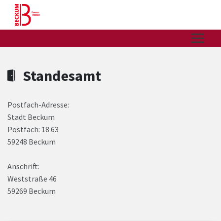
Zum Hauptinhalt springen
Zum Header
Zum Hauptinhalt
Zum Footer
Standesamt
Postfach-Adresse:
Stadt Beckum
Postfach: 18 63
59248 Beckum
Anschrift:
Weststraße 46
59269 Beckum